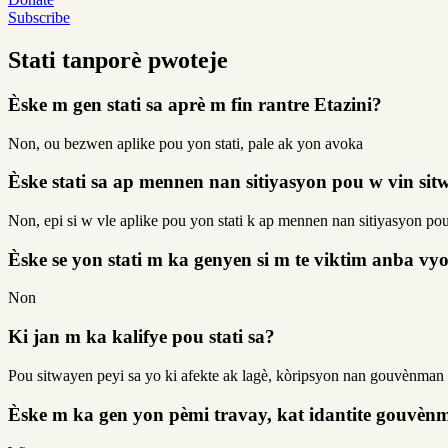
Subscribe
Stati tanporè pwoteje
Èske m gen stati sa aprè m fin rantre Etazini?
Non, ou bezwen aplike pou yon stati, pale ak yon avoka
Èske stati sa ap mennen nan sitiyasyon pou w vin si
Non, epi si w vle aplike pou yon stati k ap mennen nan sitiyasyon p
Èske se yon stati m ka genyen si m te viktim anba vy
Non
Ki jan m ka kalifye pou stati sa?
Pou sitwayen peyi sa yo ki afekte ak lagè, kòripsyon nan gouvènman
Èske m ka gen yon pèmi travay, kat idantite gouvènm