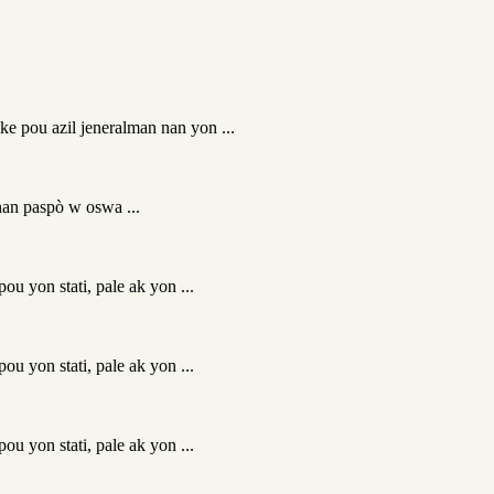
ke pou azil jeneralman nan yon ...
nan paspò w oswa ...
ou yon stati, pale ak yon ...
ou yon stati, pale ak yon ...
ou yon stati, pale ak yon ...