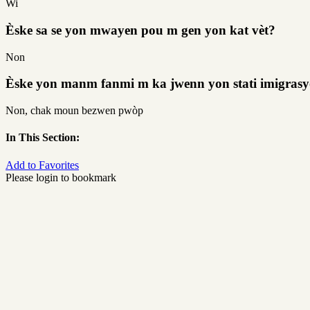
Wi
Èske sa se yon mwayen pou m gen yon kat vèt?
Non
Èske yon manm fanmi m ka jwenn yon stati imigrasyo
Non, chak moun bezwen pwòp
In This Section:
Add to Favorites
Please login to bookmark