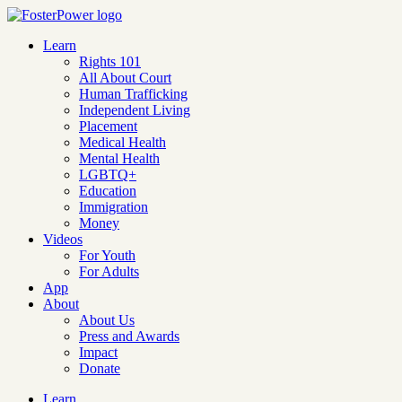
Learn
Rights 101
All About Court
Human Trafficking
Independent Living
Placement
Medical Health
Mental Health
LGBTQ+
Education
Immigration
Money
Videos
For Youth
For Adults
App
About
About Us
Press and Awards
Impact
Donate
Learn