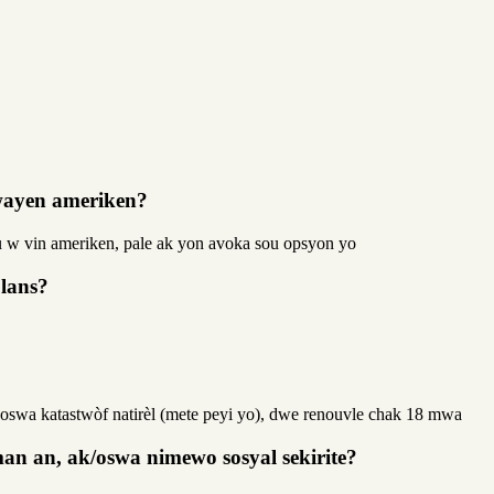
twayen ameriken?
ou w vin ameriken, pale ak yon avoka sou opsyon yo
olans?
 oswa katastwòf natirèl (mete peyi yo), dwe renouvle chak 18 mwa
an an, ak/oswa nimewo sosyal sekirite?